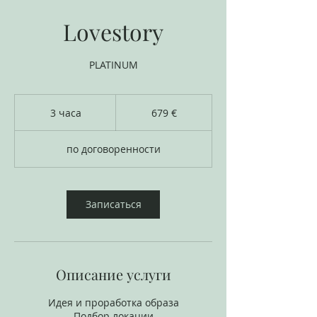
Lovestory
PLATINUM
679
евро
3 часа
3
679 €
ч
а
по договоренности
с
а
Записаться
Описание услуги
Идея и проработка образа
Подбор локации